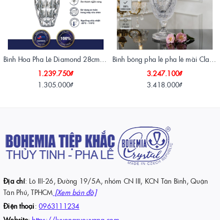
Bình Hoa Pha Lê Diamond 28cm – Tuyệt Tác Ánh Sáng Từ Crystalite Bohemia
Bình bông pha lê pha lê mài Classic Bohemia Tiệp Khắc 40 cm
1.239.750₫
3.247.100₫
1.305.000₫
3.418.000₫
Địa chỉ
: Lô III-26, Đường 19/5A, nhóm CN III, KCN Tân Bình, Quận
Tân Phú, TPHCM
[Xem bản đồ]
Điện thoại
:
0963111234
Website
:
https://lyuongruouvang.com