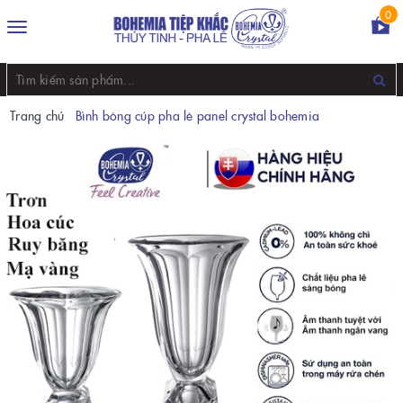
0
Toggle
navigation
Trang chủ
Bình bông cúp pha lê panel crystal bohemia