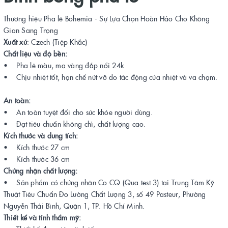
Thương hiệu Pha lê Bohemia - Sự Lựa Chọn Hoàn Hảo Cho Không
Gian Sang Trọng
Xuất xứ
: Czech (Tiệp Khắc)
Chất liệu và độ bền:
• Pha lê màu, mạ vàng đắp nổi 24k
• Chịu nhiệt tốt, hạn chế nứt vỡ do tác động của nhiệt và va chạm.
An toàn:
• An toàn tuyệt đối cho sức khỏe người dùng.
• Đạt tiêu chuẩn không chì, chất lượng cao.
Kích thước và dung tích:
• Kích thước 27 cm
• Kích thước 36 cm
Chứng nhận chất lượng:
• Sản phẩm có chứng nhận Co CQ (Qua test 3) tại Trung Tâm Kỹ
Thuật Tiêu Chuẩn Đo Lường Chất Lượng 3, số 49 Pasteur, Phường
Nguyễn Thái Bình, Quận 1, TP. Hồ Chí Minh.
Thiết kế và tính thẩm mỹ: