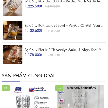
Bộ 06 Ly RCR Etna 330ml – Vẻ Đẹp Mạnh Mẽ Từ Tự Nhiên Và Nghệ Thuật Pha Lê Ý
1.225.500₫
1.290.000₫
Bộ 06 Ly RCR Laurus 330ml – Vẻ Đẹp Cổ Điển Vượt Thời Gian Trên Bàn Tiệc
1.130.500₫
1.190.000₫
Bộ 06 Ly Pha Lê RCR Marilyn 340ml | Nhập Khẩu Ý Chính Hãng
1.178.000₫
1.240.000₫
SẢN PHẨM CÙNG LOẠI
5%
5%