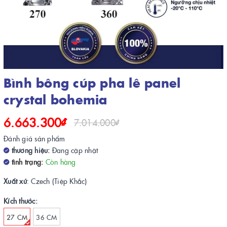
Bình bông cúp pha lê panel
crystal bohemia
6.663.300₫
7.014.000₫
Đánh giá sản phẩm
thương hiệu:
Đang cập nhật
tình trạng:
Còn hàng
Xuất xứ
: Czech (Tiệp Khắc)
Kích thước:
27 CM
36 CM