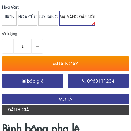
Hoa Văn:
TRƠN
HOA CÚC
RUY BĂNG
MẠ VÀNG ĐẮP NỔI
số lượng
–
+
MUA NGAY
báo giá
0963111234
MÔ TẢ
ĐÁNH GIÁ
Bình bông pha lê