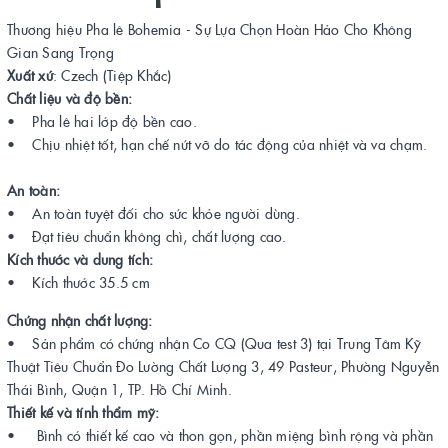
Thương hiệu Pha lê Bohemia - Sự Lựa Chọn Hoàn Hảo Cho Không
Gian Sang Trọng
Xuất xứ
: Czech (Tiệp Khắc)
Chất liệu và độ bền:
• Pha lê hai lớp độ bền cao.
• Chịu nhiệt tốt, hạn chế nứt vỡ do tác động của nhiệt và va chạm.
An toàn:
• An toàn tuyệt đối cho sức khỏe người dùng.
• Đạt tiêu chuẩn không chì, chất lượng cao.
Kích thước và dung tích:
• Kích thước 35.5 cm
Chứng nhận chất lượng:
• Sản phẩm có chứng nhận Co CQ (Qua test 3) tại Trung Tâm Kỹ
Thuật Tiêu Chuẩn Đo Lường Chất Lượng 3, 49 Pasteur, Phường Nguyễn
Thái Bình, Quận 1, TP. Hồ Chí Minh.
Thiết kế và tính thẩm mỹ:
• Bình có thiết kế cao và thon gọn, phần miệng bình rộng và phần