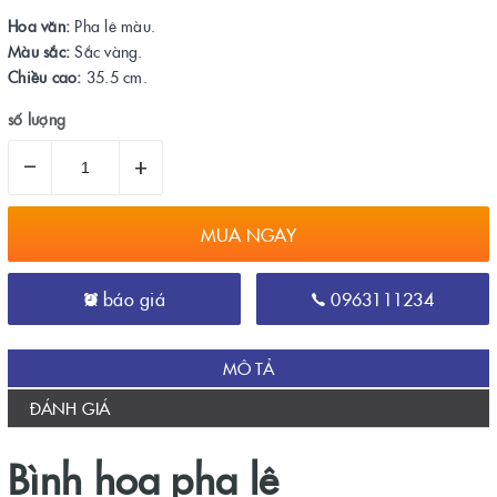
Hoa văn:
Pha lê màu.
Màu sắc:
Sắc vàng.
Chiều cao:
35.5 cm.
số lượng
–
+
MUA NGAY
báo giá
0963111234
MÔ TẢ
ĐÁNH GIÁ
Bình hoa pha lê