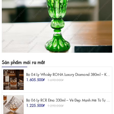
Sản phẩm mới ra mắt
Bộ 04 Ly Whisky RONA Luxury Diamond 380ml – Kiệt Tác Pha Lê Mang Vẻ Đẹp Kim Cương
1.605.500₫
1.690.000₫
Bộ 06 Ly RCR Etna 330ml – Vẻ Đẹp Mạnh Mẽ Từ Tự Nhiên Và Nghệ Thuật Pha Lê Ý
1.225.500₫
1.290.000₫