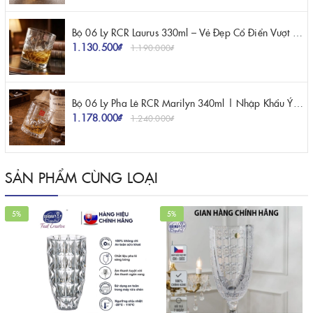
Bộ 06 Ly RCR Laurus 330ml – Vẻ Đẹp Cổ Điển Vượt Thời Gian Trên Bàn Tiệc
1.130.500₫
1.190.000₫
Bộ 06 Ly Pha Lê RCR Marilyn 340ml | Nhập Khẩu Ý Chính Hãng
1.178.000₫
1.240.000₫
SẢN PHẨM CÙNG LOẠI
5%
5%