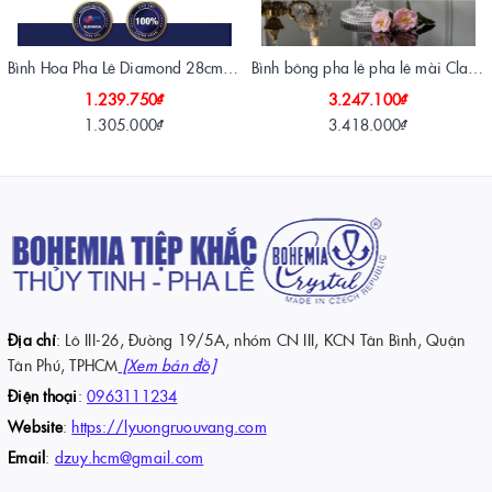
Bình Hoa Pha Lê Diamond 28cm – Tuyệt Tác Ánh Sáng Từ Crystalite Bohemia
Bình bông pha lê pha lê mài Classic Bohemia Tiệp Khắc 40 cm
1.239.750₫
3.247.100₫
1.305.000₫
3.418.000₫
Địa chỉ
: Lô III-26, Đường 19/5A, nhóm CN III, KCN Tân Bình, Quận
Tân Phú, TPHCM
[Xem bản đồ]
Điện thoại
:
0963111234
Website
:
https://lyuongruouvang.com
Email
:
dzuy.hcm@gmail.com