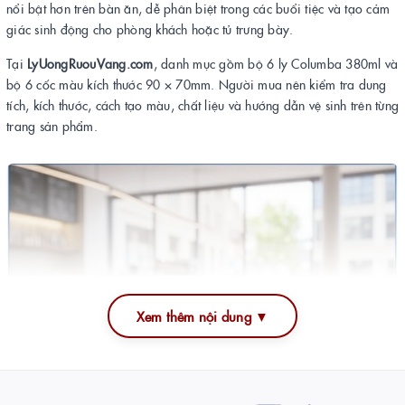
nổi bật hơn trên bàn ăn, dễ phân biệt trong các buổi tiệc và tạo cảm
giác sinh động cho phòng khách hoặc tủ trưng bày.
Tại
LyUongRuouVang.com
, danh mục gồm bộ 6 ly Columba 380ml và
bộ 6 cốc màu kích thước 90 × 70mm. Người mua nên kiểm tra dung
tích, kích thước, cách tạo màu, chất liệu và hướng dẫn vệ sinh trên từng
trang sản phẩm.
Xem thêm nội dung ▼