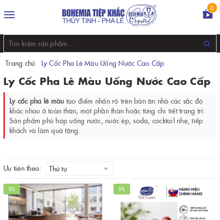
0
Toggle
navigation
Trang chủ
Ly Cốc Pha Lê Màu Uống Nước Cao Cấp
Ly Cốc Pha Lê Màu Uống Nước Cao Cấp
Ly cốc pha lê màu
tạo điểm nhấn rõ trên bàn ăn nhờ các sắc độ
khác nhau ở toàn thân, một phần thân hoặc từng chi tiết trang trí.
Sản phẩm phù hợp uống nước, nước ép, soda, cocktail nhẹ, tiếp
khách và làm quà tặng.
Ưu tiên theo:
Thứ tự
5%
5%