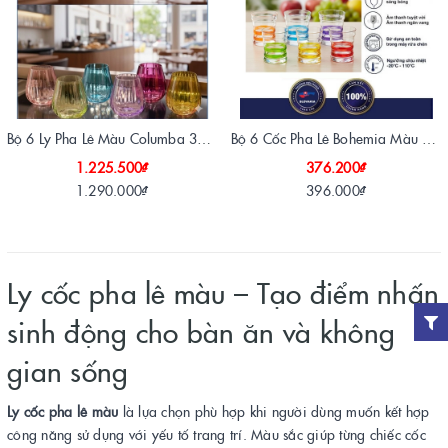
Bộ 6 Ly Pha Lê Màu Columba 380ml - Bohemia Crystal Tiệp Khắc Chính Hãng
Bộ 6 Cốc Pha Lê Bohemia Màu Sắc 90x70mm (Dùng Uống Nước, Chịu Nhiệt)
1.225.500₫
376.200₫
1.290.000₫
396.000₫
Ly cốc pha lê màu – Tạo điểm nhấn
sinh động cho bàn ăn và không
gian sống
Ly cốc pha lê màu
là lựa chọn phù hợp khi người dùng muốn kết hợp
công năng sử dụng với yếu tố trang trí. Màu sắc giúp từng chiếc cốc