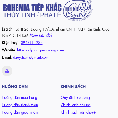
Địa chỉ
: Lô III-26, Đường 19/5A, nhóm CN III, KCN Tân Bình, Quận
Tân Phú, TPHCM
[Xem bản đồ]
Điện thoại
:
0963111234
Bộ ly pha lê màu Columba 380ml gồm nhiều màu sắc, phù hợp uống
Website
:
https://lyuongruouvang.com
nước, cocktail và trang trí bàn tiệc.
Email
:
dzuy.hcm@gmail.com
Mục lục nhanh:
Ly cốc pha lê màu là gì?
Các phong cách pha lê màu phổ biến
HƯỚNG DẪN
CHÍNH SÁCH
Các cách tạo màu trên pha lê
Hướng dẫn mua hàng
Quy định sử dụng
Cách chọn theo nhu cầu
Hướng dẫn thanh toán
Chính sách đổi trả
Chọn theo dung tích và kích thước
Hướng dẫn giao nhận
Chính sách vận chuyển
Ứng dụng thực tế