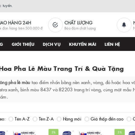
 tuyến.
IAO HÀNG 24H
CHẤT LƯỢNG
i đơn hàng trên 500.000 đ
Bảo đảm chất lượng
N
NG
GIỚI THIỆU
DỊCH VỤ
KHUYẾN MÃI
LIÊN HỆ
 Hoa Pha Lê Màu Trang Trí & Quà Tặng
bông pha lê màu
tạo điểm nhấn bằng nền xanh, vàng, đỏ hoặc hoa văn
etra xanh, bình màu 8437 và 82203 trang trí vàng, cùng một mẫu 
hẩm.
heo:
Tên A-Z
Tên Z-A
Hàng mới
Giá thấp đến cao
G
5%
5%