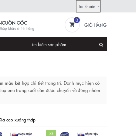
Tài khoản
0
NGUỒN GỐC
GIỎ HÀNG
hập khẩu chính hãng
 màu kết hợp chi tiết trang trí. Danh mục hiện có
Neptune trong suốt cần được chuyển về đúng nhóm
iá cao xuống thấp
5%