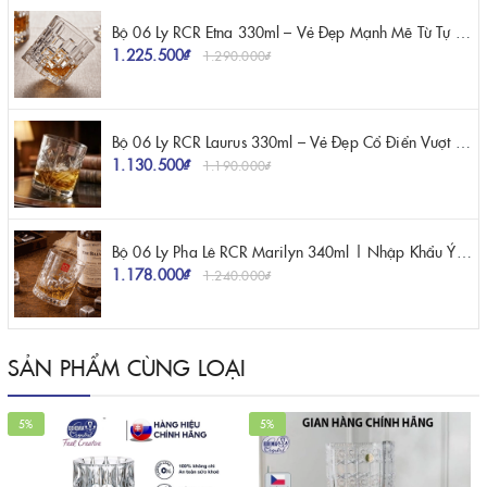
Bộ 06 Ly RCR Etna 330ml – Vẻ Đẹp Mạnh Mẽ Từ Tự Nhiên Và Nghệ Thuật Pha Lê Ý
1.225.500₫
1.290.000₫
Bộ 06 Ly RCR Laurus 330ml – Vẻ Đẹp Cổ Điển Vượt Thời Gian Trên Bàn Tiệc
1.130.500₫
1.190.000₫
Bộ 06 Ly Pha Lê RCR Marilyn 340ml | Nhập Khẩu Ý Chính Hãng
1.178.000₫
1.240.000₫
SẢN PHẨM CÙNG LOẠI
5%
5%