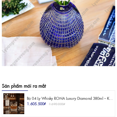
Sản phẩm mới ra mắt
Bộ 04 Ly Whisky RONA Luxury Diamond 380ml – Kiệt Tác Pha Lê Mang Vẻ Đẹp Kim Cương
1.605.500₫
1.690.000₫