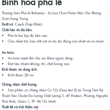
Bình hoa pha lê
Thương hiệu Pha lê Bohemia - Sự Lựa Chọn Hoàn Hảo Cho Không
Gian Sang Trọng
Xuất xứ
: Czech (Tiệp Khắc)
Chất liệu và độ bền:
• Pha lê hai lớp độ bền cao.
• Chịu nhiệt tốt, hạn chế nứt vỡ do tác động của nhiệt và va chạm.
An toàn:
• An toàn tuyệt đối cho sức khỏe người dùng.
• Đạt tiêu chuẩn không chì, chất lượng cao.
Kích thước và dung tích:
• Kích thước 28 cm
Chứng nhận chất lượng:
• Sản phẩm có chứng nhận Co CQ (Qua test 3) tại Trung Tâm Kỹ
Thuật Tiêu Chuẩn Đo Lường Chất Lượng 3, 49 Pasteur, Phường Nguyễn
Thái Bình, Quận 1, TP. Hồ Chí Minh.
Thiết kế và tính thẩm mỹ: