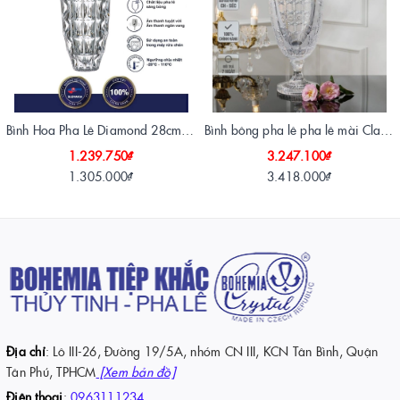
Bình Hoa Pha Lê Diamond 28cm – Tuyệt Tác Ánh Sáng Từ Crystalite Bohemia
Bình bông pha lê pha lê mài Classic Bohemia Tiệp Khắc 40 cm
1.239.750₫
3.247.100₫
1.305.000₫
3.418.000₫
Địa chỉ
: Lô III-26, Đường 19/5A, nhóm CN III, KCN Tân Bình, Quận
Tân Phú, TPHCM
[Xem bản đồ]
Điện thoại
:
0963111234