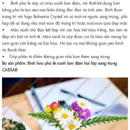
• Bình pha lê này có màu xanh lam đậm, với thiết kế dạng lưới
bằng pha lê tạo nên một kiểu dáng độc đáo và tinh xảo. Bình được
trang trí với logo Bohemia Crystal và có một vẻ ngoài sang trọng, phù
hợp để sử dụng như một món đồ trang trí hoặc một món quà đẹp mắt.
• Màu xanh chủ đạo kết hợp với các họa tiết màu trắng, tạo nên vẻ
đẹp nổi bật và tinh tế. Màu xanh lá cây được coi là màu sắc mang lại
cảm giác cân bằng và hài hòa. Nó tạo ra một không gian yên bình
và thanh thản.
• Góp phần tô điểm không gian nhà bạn thêm sang trọng.
Bộ sản phẩm: Bình hoa pha lê xanh lam đậm hai lớp sang trọng
CAESAR