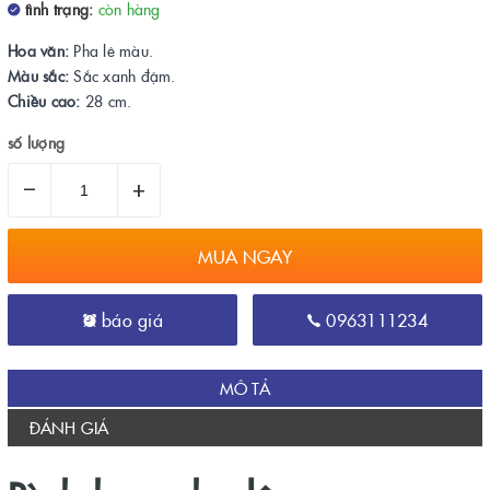
tình trạng:
còn hàng
Hoa văn:
Pha lê màu.
Màu sắc:
Sắc xanh đậm.
Chiều cao:
28 cm.
số lượng
–
+
MUA NGAY
báo giá
0963111234
MÔ TẢ
ĐÁNH GIÁ