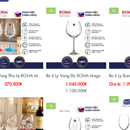
5%
5%
Ly Rượu Vang Pha Lê RONA Magnum Burgundy 650ml Chân Kim Cương 3D
Bộ 6 Ly Vang Đỏ RONA Magnum Burgundy 650ml Pha Lê Slovakia
370.500₫
1.045.000₫
Giá từ: 1.
1.100.000₫
5%
5%