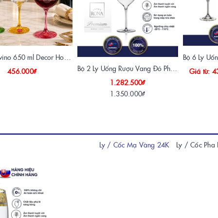
Ly RCR Invino 650 ml Decor Hoa Sen – Ly Rượu Vang Pha Lê Ý
Bộ 2 Ly Uống Rượu Vang Đỏ Pha Lê Rona Handmade 600ml
456.000₫
Giá từ: 
1.282.500₫
1.350.000₫
Ly / Cốc Mạ Vàng 24K
Ly / Cốc Pha 