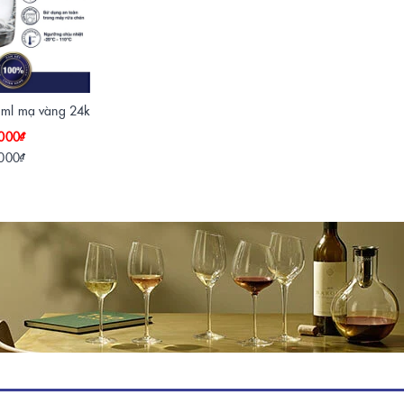
0 ml mạ vàng 24k
000₫
000₫