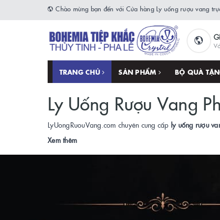
Chào mừng bạn đến với Cửa hàng Ly uống rượu vang trực
G
Vớ
TRANG CHỦ
SẢN PHẨM
BỘ QUÀ TẶ
Ly Uống Rượu Vang P
LyUongRuouVang.com chuyên cung cấp
ly uống rượu va
Xem thêm