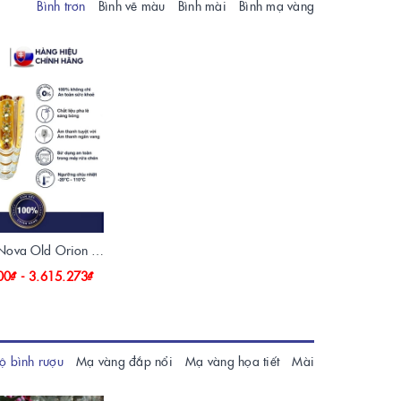
Bình trơn
Bình vẽ màu
Bình mài
Bình mạ vàng
Bình hoa pha lê Nova Old Orion Bohemia
00₫ - 3.615.273₫
ộ bình rượu
Mạ vàng đắp nổi
Mạ vàng họa tiết
Mài