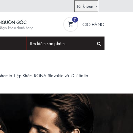
Tài khoản
0
NGUỒN GỐC
GIỎ HÀNG
hập khẩu chính hãng
ohemia Tiệp Khắc, RONA Slovakia và RCR Italia.