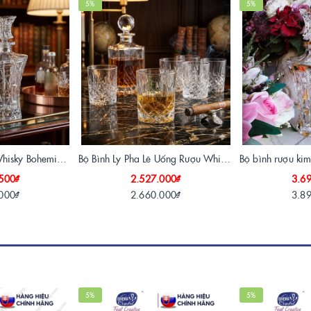
5%
5%
Bộ Bình Ly Pha Lê Whisky Bohemia Patriot Tiệp Khắc Chính Hãng - Loại 1 Bình 700ml + 6 Ly Neat 200ml
Bộ Bình Ly Pha Lê Uống Rượu Whisky Bohemia Brixton Tiệp Khắc (1+6)
500₫
2.527.000₫
3.6
000₫
2.660.000₫
3.8
5%
5%