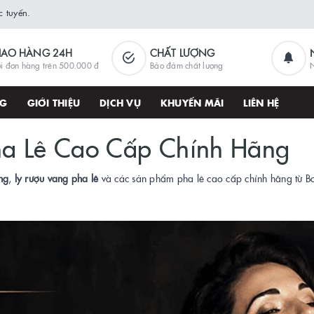
 tuyến.
IAO HÀNG 24H
CHẤT LƯỢNG
i đơn hàng trên 500.000 đ
Bảo đảm chất lượng
N
NG
GIỚI THIỆU
DỊCH VỤ
KHUYẾN MÃI
LIÊN HỆ
ha Lê Cao Cấp Chính Hãng
ng
,
ly rượu vang pha lê
và các sản phẩm pha lê cao cấp chính hãng từ B