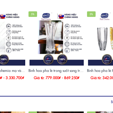
5%
5%
Bình bông pha lê bohemia mạ vàng họa tiết kim cương
Bình hoa pha lê trong suốt sang trọng Yoko
0₫ - 3.330.700₫
Giá từ: 779.000₫ - 869.250₫
Giá từ: 342.0
B