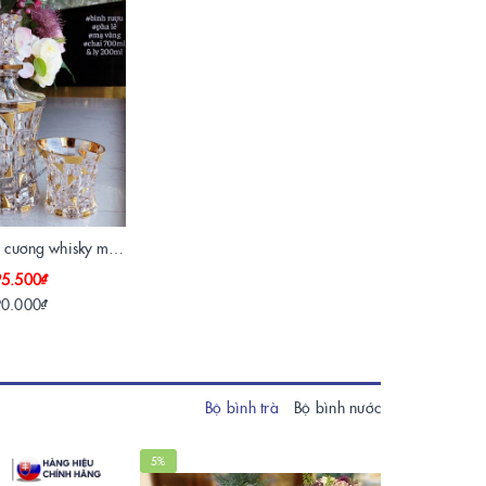
Bộ bình rượu kim cương whisky mạ vàng 24k
95.500₫
90.000₫
Bộ bình trà
Bộ bình nước
5%