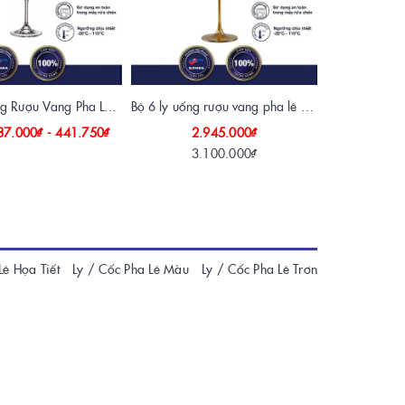
Bộ 6 Ly Uống Rượu Vang Pha Lê Sylvia Tiệp Khắc
Bộ 6 ly uống rượu vang pha lê 650 ml mạ vàng 24k Tiệp Khắc
437.000₫ - 441.750₫
2.945.000₫
3.100.000₫
1.
1.
Lê Họa Tiết
Ly / Cốc Pha Lê Màu
Ly / Cốc Pha Lê Trơn