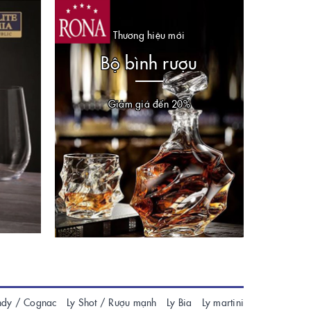
Thương hiệu mới
Bộ bình rượu
Giảm giá đến 20%
ndy / Cognac
Ly Shot / Rượu mạnh
Ly Bia
Ly martini