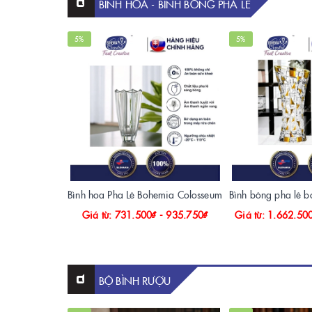
BÌNH HOA - BÌNH BÔNG PHA LÊ
5%
5%
Bình hoa Pha Lê Bohemia Colosseum
Giá từ: 731.500₫ - 935.750₫
Giá từ: 1.662.50
BỘ BÌNH RƯỢU