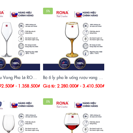
5%
5%
Bộ 6 Ly Rượu Vang Pha Lê RONA Swan 430ml, 560ml, 700ml
Bộ 6 ly pha lê uống rượu vang mạ vàng rona 24k
092.500₫ - 1.358.500₫
Giá từ: 2.280.000₫ - 3.410.500₫
1.
1.
5%
5%