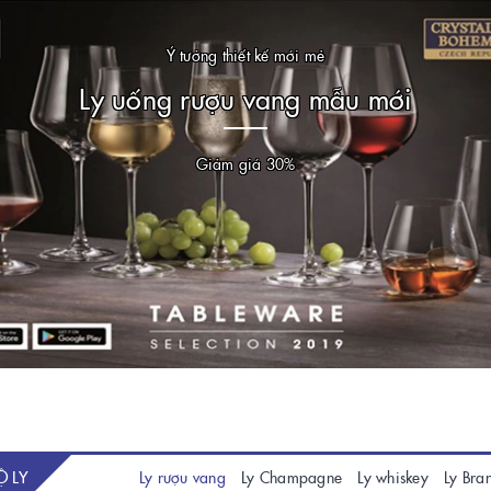
Ý tưởng thiết kế mới mẻ
Ly uống rượu vang mẫu mới
Giảm giá 30%
Ộ LY
Ly rượu vang
Ly Champagne
Ly whiskey
Ly Bra