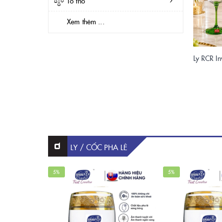
Tô thố
Xem thêm ...
LY / CỐC PHA LÊ
5%
5%