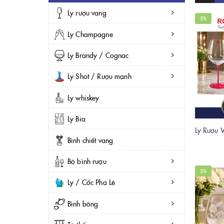
Ly rượu vang
5%
Ly Champagne
Ly Brandy / Cognac
Ly Shot / Rượu mạnh
Ly whiskey
Ly Bia
Bình chiết vang
Bộ bình rượu
5%
Ly / Cốc Pha Lê
Bình bông