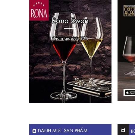
Rona Swan
Giảm giá đến 20%
DANH MỤC SẢN PHẨM
B