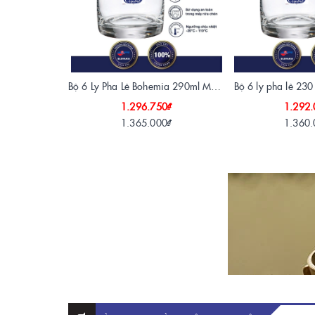
Bộ 6 Ly Pha Lê Bohemia 290ml Mạ Vàng 24K
Bộ 6 ly pha lê 23
1.296.750₫
1.292.
1.365.000₫
1.360.