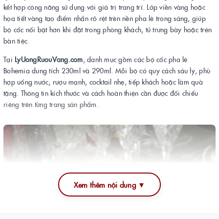
kết hợp công năng sử dụng với giá trị trang trí. Lớp viền vàng hoặc
họa tiết vàng tạo điểm nhấn rõ rệt trên nền pha lê trong sáng, giúp
bộ cốc nổi bật hơn khi đặt trong phòng khách, tủ trưng bày hoặc trên
bàn tiệc.
Tại
LyUongRuouVang.com
, danh mục gồm các bộ cốc pha lê
Bohemia dung tích 230ml và 290ml. Mỗi bộ có quy cách sáu ly, phù
hợp uống nước, rượu mạnh, cocktail nhẹ, tiếp khách hoặc làm quà
tặng. Thông tin kích thước và cách hoàn thiện cần được đối chiếu
riêng trên từng trang sản phẩm.
Xem thêm nội dung ▼