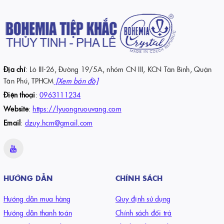
Địa chỉ
: Lô III-26, Đường 19/5A, nhóm CN III, KCN Tân Bình, Quận
Tân Phú, TPHCM
[Xem bản đồ]
Điện thoại
:
0963111234
Website
:
https://lyuongruouvang.com
Email
:
dzuy.hcm@gmail.com
HƯỚNG DẪN
CHÍNH SÁCH
Hướng dẫn mua hàng
Quy định sử dụng
Hướng dẫn thanh toán
Chính sách đổi trả