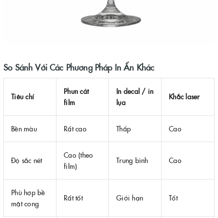
So Sánh Với Các Phương Pháp In Ấn Khác
Phun cát
In decal / in
Tiêu chí
Khắc laser
film
lụa
Bền màu
Rất cao
Thấp
Cao
Cao (theo
Độ sắc nét
Trung bình
Cao
film)
Phù hợp bề
Rất tốt
Giới hạn
Tốt
mặt cong