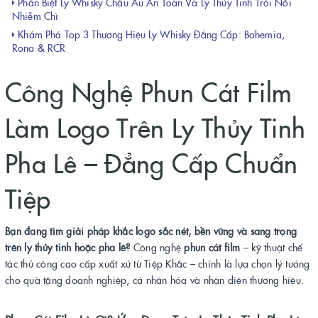
Phân Biệt Ly Whisky Châu Âu An Toàn Và Ly Thủy Tinh Trôi Nổi
Nhiễm Chì
Khám Phá Top 3 Thương Hiệu Ly Whisky Đẳng Cấp: Bohemia,
Rona & RCR
Công Nghệ Phun Cát Film
Làm Logo Trên Ly Thủy Tinh
Pha Lê – Đẳng Cấp Chuẩn
Tiệp
Bạn đang tìm giải pháp khắc logo sắc nét, bền vững và sang trọng
trên ly thủy tinh hoặc pha lê?
Công nghệ
phun cát film
– kỹ thuật chế
tác thủ công cao cấp xuất xứ từ Tiệp Khắc – chính là lựa chọn lý tưởng
cho quà tặng doanh nghiệp, cá nhân hóa và nhận diện thương hiệu.