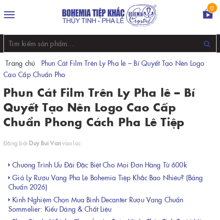
0
Toggle
navigation
Trang chủ
Phun Cát Film Trên Ly Pha lê – Bí Quyết Tạo Nên Logo
Cao Cấp Chuẩn Pho
Phun Cát Film Trên Ly Pha lê – Bí
Quyết Tạo Nên Logo Cao Cấp
Chuẩn Phong Cách Pha Lê Tiệp
Đăng bởi
Duy Bui Van
vào lúc
Chương Trình Ưu Đãi Đặc Biệt Cho Mọi Đơn Hàng Từ 600k
Giá Ly Rượu Vang Pha Lê Bohemia Tiệp Khắc Bao Nhiêu? (Bảng
Chuẩn 2026)
Kinh Nghiệm Chọn Mua Bình Decanter Rượu Vang Chuẩn
Sommelier: Kiểu Dáng & Chất Liệu