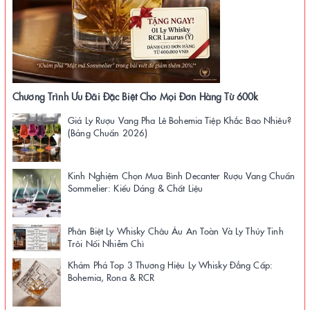
Chương Trình Ưu Đãi Đặc Biệt Cho Mọi Đơn Hàng Từ 600k
Giá Ly Rượu Vang Pha Lê Bohemia Tiệp Khắc Bao Nhiêu?
(Bảng Chuẩn 2026)
Kinh Nghiệm Chọn Mua Bình Decanter Rượu Vang Chuẩn
Sommelier: Kiểu Dáng & Chất Liệu
Phân Biệt Ly Whisky Châu Âu An Toàn Và Ly Thủy Tinh
Trôi Nổi Nhiễm Chì
Khám Phá Top 3 Thương Hiệu Ly Whisky Đẳng Cấp:
Bohemia, Rona & RCR