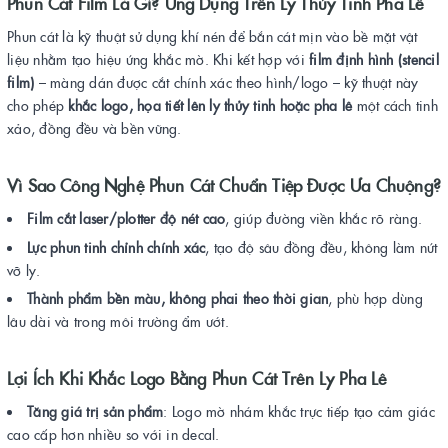
Phun Cát Film Là Gì? Ứng Dụng Trên Ly Thủy Tinh Pha Lê
Phun cát là kỹ thuật sử dụng khí nén để bắn cát mịn vào bề mặt vật
liệu nhằm tạo hiệu ứng khắc mờ. Khi kết hợp với
film định hình (stencil
film)
– màng dán được cắt chính xác theo hình/logo – kỹ thuật này
cho phép
khắc logo, họa tiết lên ly thủy tinh hoặc pha lê
một cách tinh
xảo, đồng đều và bền vững.
Vì Sao Công Nghệ Phun Cát Chuẩn Tiệp Được Ưa Chuộng?
Film cắt laser/plotter độ nét cao
, giúp đường viền khắc rõ ràng.
Lực phun tinh chỉnh chính xác
, tạo độ sâu đồng đều, không làm nứt
vỡ ly.
Thành phẩm bền màu, không phai theo thời gian
, phù hợp dùng
lâu dài và trong môi trường ẩm ướt.
Lợi Ích Khi Khắc Logo Bằng Phun Cát Trên Ly Pha Lê
Tăng giá trị sản phẩm
: Logo mờ nhám khắc trực tiếp tạo cảm giác
cao cấp hơn nhiều so với in decal.