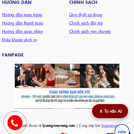
HƯỚNG DẪN
CHÍNH SÁCH
Hướng dẫn mua hàng
Quy định sử dụng
Hướng dẫn thanh toán
Chính sách đổi trả
Hướng dẫn giao nhận
Chính sách vận chuyển
Điều khoản dịch vụ
FANPAGE
🍷 Tư vấn AI
© Bản quyền thuộc về
lyuongruouvang.com
| Cung cấp bởi
lyuongruouvang
zalo