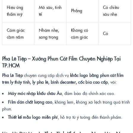
Hiệu ứng
Mờ sâu, tinh
Có chiều
Phẳng
thẩm mỹ
tế
sâu nhẹ
Cảm giác
Nhám nhẹ,
Không có
Có
cầm nắm
sang trọng
cảm giác
Pha Lê Tiệp – Xưởng Phun Cát Film Chuyên Nghiệp Tại
TP.HCM
Pha Lê Tiệp
chuyên cung cấp dịch vụ
khắc logo bằng phun cát film
trên ly thủy tinh, ly pha lê, bình decanter, cốc bia cao cấp
, với:
Máy móc nhập khẩu châu Âu
, đảm bảo độ chính xác cao.
Film dán chất lượng cao
, không lem, không xô lệch trong quá trình
phun.
Thiết kế mẫu logo miễn phí
, hỗ trợ từ ý tưởng đến thành phẩm.