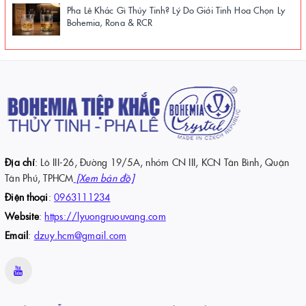
Pha Lê Khác Gì Thủy Tinh? Lý Do Giới Tinh Hoa Chọn Ly
Bohemia, Rona & RCR
Địa chỉ
: Lô III-26, Đường 19/5A, nhóm CN III, KCN Tân Bình, Quận
Tân Phú, TPHCM
[Xem bản đồ]
Điện thoại
:
0963111234
Website
:
https://lyuongruouvang.com
Email
:
dzuy.hcm@gmail.com