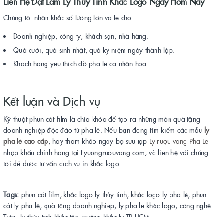
Liên Hệ Đặt Làm Ly Thủy Tinh Khắc Logo Ngay Hôm Nay
Chúng tôi nhận khắc số lượng lớn và lẻ cho:
Doanh nghiệp, công ty, khách sạn, nhà hàng.
Quà cưới, quà sinh nhật, quà kỷ niệm ngày thành lập.
Khách hàng yêu thích đồ pha lê cá nhân hóa.
Kết luận và Dịch vụ
Kỹ thuật phun cát film là chìa khóa để tạo ra những món quà tặng
doanh nghiệp độc đáo từ pha lê. Nếu bạn đang tìm kiếm các mẫu
ly
pha lê cao cấp
, hãy tham khảo ngay bộ sưu tập
Ly rượu vang Pha Lê
nhập khẩu chính hãng tại Lyuongruouvang.com, và liên hệ với chúng
tôi để được tư vấn dịch vụ in khắc logo.
Tags:
phun cát film, khắc logo ly thủy tinh, khắc logo ly pha lê, phun
cát ly pha lê, quà tặng doanh nghiệp, ly pha lê khắc logo, công nghệ
Tiệp, ly thủy tinh khắc tên, xưởng khắc ly TP.HCM