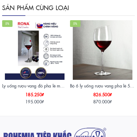
SẢN PHẨM CÙNG LOẠI
5%
5%
Ly uống rượu vang đỏ pha lê mài vát rona 450 ml Tiệp Khắc
Bộ 6 ly uống rượu vang pha lê 590 ml vát miệng
185.250₫
826.500₫
195.000₫
870.000₫