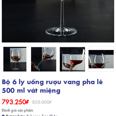
Bộ 6 ly uống rượu vang pha lê
500 ml vát miệng
793.250₫
835.000₫
Đánh giá sản phẩm