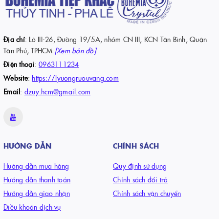
Địa chỉ
: Lô III-26, Đường 19/5A, nhóm CN III, KCN Tân Bình, Quận
Tân Phú, TPHCM
[Xem bản đồ]
Điện thoại
:
0963111234
Website
:
https://lyuongruouvang.com
Email
:
dzuy.hcm@gmail.com
HƯỚNG DẪN
CHÍNH SÁCH
Hướng dẫn mua hàng
Quy định sử dụng
Hướng dẫn thanh toán
Chính sách đổi trả
Hướng dẫn giao nhận
Chính sách vận chuyển
Điều khoản dịch vụ