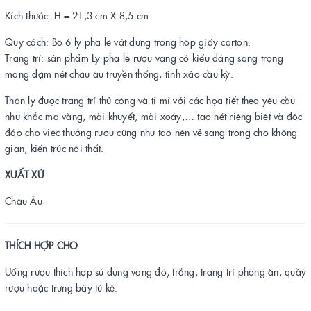
Kích thước: H = 21,3 cm X 8,5 cm
Quy cách: Bộ 6 ly pha lê vát đựng trong hộp giấy carton.
​Trang trí: sản phẩm Ly pha lê rượu vang có kiểu dáng sang trọng
mang đậm nét châu âu truyền thống, tinh xảo cầu kỳ.
Thân ly được trang trí thủ công và tỉ mỉ với các họa tiết theo yêu cầu
như khắc mạ vàng, mài khuyết, mài xoáy,… tạo nét riêng biệt và độc
đáo cho việc thưởng rượu cũng như tạo nên vẻ sang trọng cho không
gian, kiến trúc nội thất.
XUẤT XỨ
Châu Âu
THÍCH HỢP CHO
Uống rượu thích hợp sử dụng vang đỏ, trắng, trang trí phòng ăn, quầy
rượu hoặc trưng bày tủ kệ.