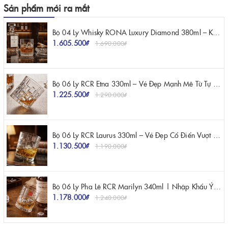
Sản phẩm mới ra mắt
Bộ 04 Ly Whisky RONA Luxury Diamond 380ml – Kiệt Tác Pha Lê Mang Vẻ Đẹp Kim Cương
1.605.500₫
1.690.000₫
Bộ 06 Ly RCR Etna 330ml – Vẻ Đẹp Mạnh Mẽ Từ Tự Nhiên Và Nghệ Thuật Pha Lê Ý
1.225.500₫
1.290.000₫
Bộ 06 Ly RCR Laurus 330ml – Vẻ Đẹp Cổ Điển Vượt Thời Gian Trên Bàn Tiệc
1.130.500₫
1.190.000₫
Bộ 06 Ly Pha Lê RCR Marilyn 340ml | Nhập Khẩu Ý Chính Hãng
1.178.000₫
1.240.000₫