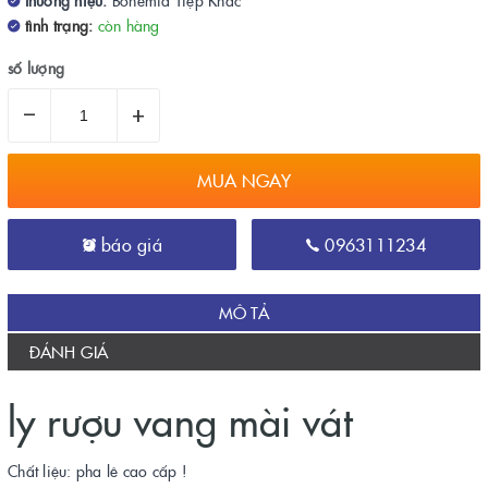
thương hiệu:
Bohemia Tiệp Khắc
tình trạng:
còn hàng
số lượng
–
+
MUA NGAY
báo giá
0963111234
MÔ TẢ
ĐÁNH GIÁ
ly rượu vang mài vát
Chất liệu: pha lê cao cấp !