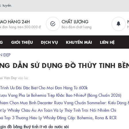
 tuyến.
IAO HÀNG 24H
CHẤT LƯỢNG
i đơn hàng trên 500.000 đ
Bảo đảm chất lượng
N
NG
GIỚI THIỆU
DỊCH VỤ
KHUYẾN MÃI
LIÊN HỆ
N ĐẸP
NG DẪN SỬ DỤNG ĐỒ THỦY TINH BỀ
ui Van Duy
vào lúc
rình Ưu Đãi Đặc Biệt Cho Mọi Đơn Hàng Từ 600k
Rượu Vang Pha Lê Bohemia Tiệp Khắc Bao Nhiêu? (Bảng Chuẩn 2026)
hiệm Chọn Mua Bình Decanter Rượu Vang Chuẩn Sommelier: Kiểu Dáng &
t Ly Whisky Châu Âu An Toàn Và Ly Thủy Tinh Trôi Nổi Nhiễm Chì
á Top 3 Thương Hiệu Ly Whisky Đẳng Cấp: Bohemia, Rona & RCR
gìn đồ bằng thuỷ tinh ít vỡ do nước sôi