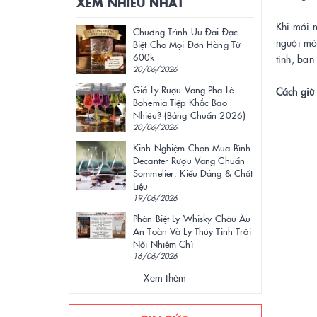
XEM NHIỀU NHẤT
Khi mới 
Chương Trình Ưu Đãi Đặc
nguội mới
Biệt Cho Mọi Đơn Hàng Từ
600k
tinh, bạn
20/06/2026
Giá Ly Rượu Vang Pha Lê
Cách giữ 
Bohemia Tiệp Khắc Bao
Nhiêu? (Bảng Chuẩn 2026)
20/06/2026
Kinh Nghiệm Chọn Mua Bình
Decanter Rượu Vang Chuẩn
Sommelier: Kiểu Dáng & Chất
Liệu
19/06/2026
Phân Biệt Ly Whisky Châu Âu
An Toàn Và Ly Thủy Tinh Trôi
Nổi Nhiễm Chì
16/06/2026
Xem thêm