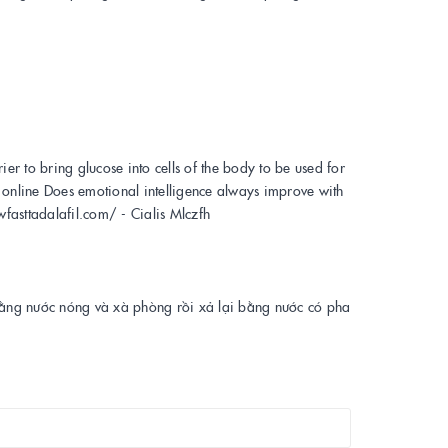
er to bring glucose into cells of the body to be used for
n online Does emotional intelligence always improve with
wfasttadalafil.com/ - Cialis Mlczfh
 bằng nước nóng và xà phòng rồi xả lại bằng nước có pha