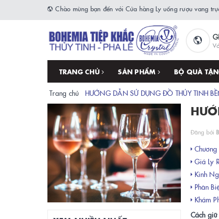
Chào mừng bạn đến với Cửa hàng Ly uống rượu vang trực
G
Vớ
TRANG CHỦ
SẢN PHẨM
BỘ QUÀ TẶ
Trang chủ
HƯỚNG DẪN SỬ DỤNG ĐỒ THỦY TINH BỀ
HƯỚ
Đăng bởi
B
Chương T
Giá Ly 
Kinh Ng
Phân Biệ
Khám Ph
Cách giữ 