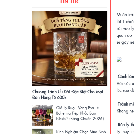
TIN TỨC
Muốn trán
lót 1 chi
sôi vào l
quan do t
sẽ gây nê
Cách làm
Với cốc 
lúc sau d
Chương Trình Ưu Đãi Đặc Biệt Cho Mọi
Đơn Hàng Từ 600k
Tránh mùi
Giá Ly Rượu Vang Pha Lê
Không nên
Bohemia Tiệp Khắc Bao
Nhiêu? (Bảng Chuẩn 2026)
Rửa ly th
Ly thủy t
Kinh Nghiệm Chọn Mua Bình