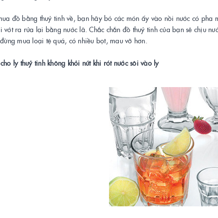
mua đồ bằng thuỷ tinh về, bạn hãy bỏ các món ấy vào nồi nước có pha m
 vớt ra rửa lại bằng nước lã. Chắc chắn đồ thuỷ tinh của bạn sẽ chịu nư
 đừng mua loại tệ quá, có nhiều bọt, mau vỡ hơn.
cho ly thuỷ tinh không khỏi nứt khi rót nước sôi vào ly