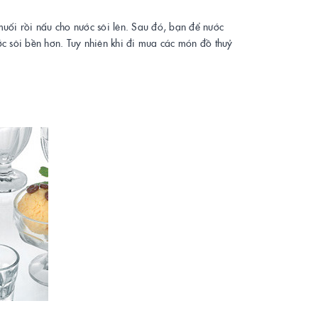
uối rồi nấu cho nước sôi lên. Sau đó, bạn để nước
ớc sôi bền hơn. Tuy nhiên khi đi mua các món đồ thuỷ