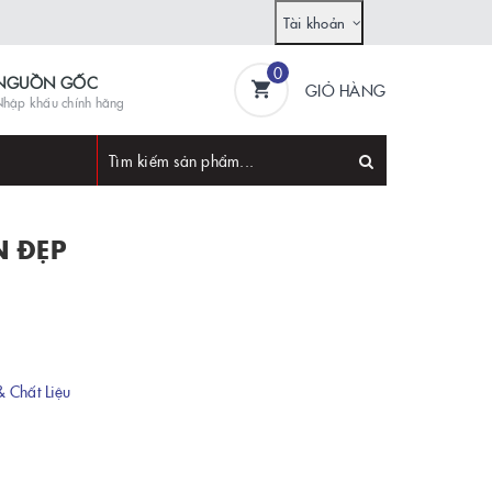
Tài khoản
0
NGUỒN GỐC
GIỎ HÀNG
hập khẩu chính hãng
N ĐẸP
 Chất Liệu