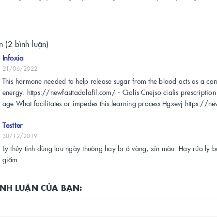
n (2 bình luận)
Infoxia
21/06/2022
This hormone needed to help release sugar from the blood acts as a carri
energy. https://newfasttadalafil.com/ - Cialis Cnejso cialis prescriptio
age What facilitates or impedes this learning process Hgxevj https://ne
Testter
30/12/2019
Ly thủy tinh dùng lâu ngày thường hay bị ố vàng, xỉn màu. Hãy rửa ly
giấm.
BÌNH LUẬN CỦA BẠN: