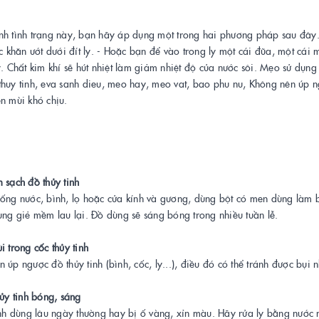
h tình trạng này, bạn hãy áp dụng một trong hai phương pháp sau đây. 
ếc khăn ướt dưới đít ly. - Hoặc bạn để vào trong ly một cái đũa, một cá
y. Chất kim khí sẽ hút nhiệt làm giảm nhiệt độ của nước sôi. Mẹo sử dụng
huy tinh, eva sanh dieu, meo hay, meo vat, bao phu nu, Không nên úp ng
n mùi khó chịu.
 sạch đồ thủy tinh
uống nước, bình, lọ hoặc cửa kính và gương, dùng bột có men dùng làm 
ùng giẻ mềm lau lại. Đồ dùng sẽ sáng bóng trong nhiều tuần lễ.
 trong cốc thủy tinh
 úp ngược đồ thủy tinh (bình, cốc, ly...), điều đó có thể tránh được bụi
ủy tinh bóng, sáng
inh dùng lâu ngày thường hay bị ố vàng, xỉn màu. Hãy rửa ly bằng nước