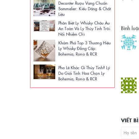
Decanter Rượu Vang Chuẩn
Sommelier: Kiểu Dáng & Chất
Liệu
Phân Biệt Ly Whisky Châu Âu
Bình luậ
An Toàn Và Ly Thủy Tinh Trôi
Nổi Nhiễm Chì
Khám Phá Top 3 Thương Hiệu
Ly Whisky Đẳng Cấp:
Bohemia, Rona & RCR
Pha Lê Khác Gì Thủy Tinh? Lý
Do Giới Tinh Hoa Chọn Ly
Bohemia, Rona & RCR
VIẾT 