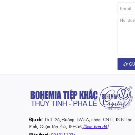
GỬI
Địa chỉ
: Lô III-26, Đường 19/5A, nhóm CN III, KCN Tân
Bình, Quận Tân Phú, TPHCM
[Xem bản đồ]
Điện thoại
:
0963111234