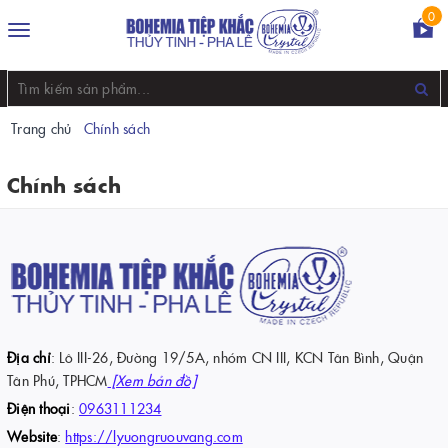
0
Toggle
navigation
Trang chủ
Chính sách
Chính sách
Địa chỉ
: Lô III-26, Đường 19/5A, nhóm CN III, KCN Tân Bình, Quận
Tân Phú, TPHCM
[Xem bản đồ]
Điện thoại
:
0963111234
Website
:
https://lyuongruouvang.com