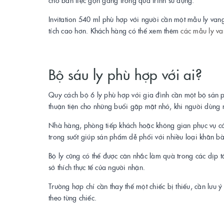
cho bàn tiệc gọn gàng trong quá trình sử dụng.
Invitation 540 ml phù hợp với người cần một mẫu ly va
tích cao hơn. Khách hàng có thể xem thêm
các mẫu ly v
Bộ sáu ly phù hợp với ai?
Quy cách bộ 6 ly phù hợp với gia đình cần một bộ sản 
thuận tiện cho những buổi gặp mặt nhỏ, khi người dùng mu
Nhà hàng, phòng tiếp khách hoặc không gian phục vụ có t
trong suốt giúp sản phẩm dễ phối với nhiều loại khăn bàn
Bộ ly cũng có thể được cân nhắc làm quà trong các dịp t
sở thích thực tế của người nhận.
Trường hợp chỉ cần thay thế một chiếc bị thiếu, cần lưu 
theo từng chiếc.