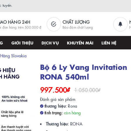
 tuyến.
IAO HÀNG 24H
CHẤT LƯỢNG
i đơn hàng trên 500.000 đ
Bảo đảm chất lượng
N
NG
GIỚI THIỆU
DỊCH VỤ
KHUYẾN MÃI
LIÊN HỆ
 Hãng Slovakia
Bộ 6 Ly Vang Invitation
RONA 540ml
997.500₫
1.050.000₫
Đánh giá sản phẩm
thương hiệu:
Rona
tình trạng:
còn hàng
Thương hiệu:
RONA