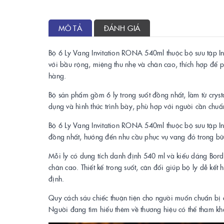
MÔ TẢ
ĐÁNH GIÁ
Bộ 6 Ly Vang Invitation RONA 540ml thuộc bộ sưu tập In
với bầu rộng, miệng thu nhẹ và chân cao, thích hợp để 
hàng.
Bộ sản phẩm gồm 6 ly trong suốt đồng nhất, làm từ crysta
dụng và hình thức trình bày, phù hợp với người cần chu
Bộ 6 Ly Vang Invitation RONA 540ml thuộc bộ sưu tập In
đồng nhất, hướng đến nhu cầu phục vụ vang đỏ trong bữ
Mỗi ly có dung tích danh định 540 ml và kiểu dáng Bord
chân cao. Thiết kế trong suốt, cân đối giúp bộ ly dễ kế
định.
Quy cách sáu chiếc thuận tiện cho người muốn chuẩn bị c
Người đang tìm hiểu thêm về thương hiệu có thể tham k