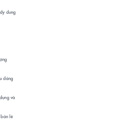
ndy dung
ượng
ểu dáng
 dụng và
 bán lẻ