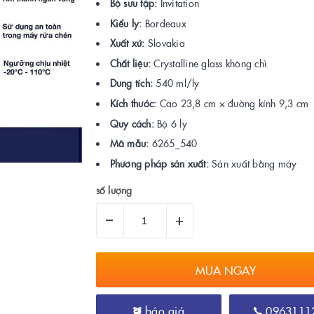
Bộ sưu tập:
Invitation
Kiểu ly:
Bordeaux
Xuất xứ:
Slovakia
Chất liệu:
Crystalline glass không chì
Dung tích:
540 ml/ly
Kích thước:
Cao 23,8 cm × đường kính 9,3 cm
Quy cách:
Bộ 6 ly
Mã mẫu:
6265_540
Phương pháp sản xuất:
Sản xuất bằng máy
số lượng
–
+
MUA NGAY
báo giá
0963111