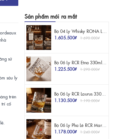
Sản phẩm mới ra mắt
Bộ 04 Ly Whisky RONA Luxury Diamond 380ml – Kiệt Tác Pha Lê Mang Vẻ Đẹp Kim Cương
Bordeaux
1.605.500₫
1.690.000₫
 nhà
năng sử
Bộ 06 Ly RCR Etna 330ml – Vẻ Đẹp Mạnh Mẽ Từ Tự Nhiên Và Nghệ Thuật Pha Lê Ý
1.225.500₫
1.290.000₫
ồm sáu ly
Bộ 06 Ly RCR Laurus 330ml – Vẻ Đẹp Cổ Điển Vượt Thời Gian Trên Bàn Tiệc
nâng trên
1.130.500₫
1.190.000₫
trí cố
lẻ.
Bộ 06 Ly Pha Lê RCR Marilyn 340ml | Nhập Khẩu Ý Chính Hãng
1.178.000₫
1.240.000₫