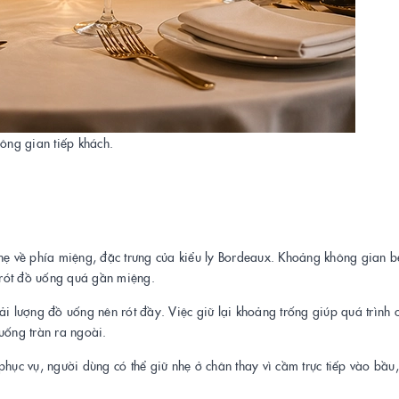
hông gian tiếp khách.
nhẹ về phía miệng, đặc trưng của kiểu ly Bordeaux. Khoảng không gian b
 rót đồ uống quá gần miệng.
ải lượng đồ uống nên rót đầy. Việc giữ lại khoảng trống giúp quá trình 
uống tràn ra ngoài.
phục vụ, người dùng có thể giữ nhẹ ở chân thay vì cầm trực tiếp vào bầu