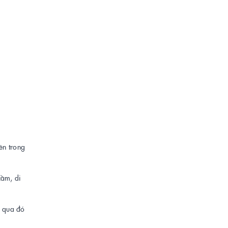
ên trong
cầm, di
, qua đó