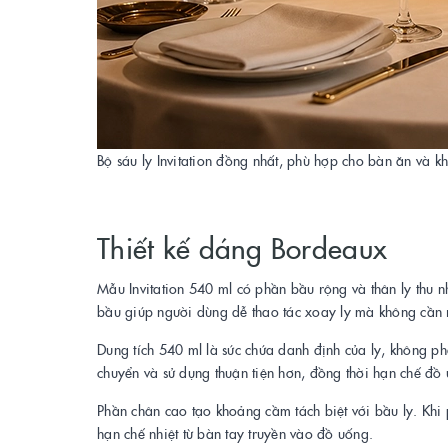
Bộ sáu ly Invitation đồng nhất, phù hợp cho bàn ăn và k
Thiết kế dáng Bordeaux
Mẫu Invitation 540 ml có phần bầu rộng và thân ly thu 
bầu giúp người dùng dễ thao tác xoay ly mà không cần
Dung tích 540 ml là sức chứa danh định của ly, không ph
chuyển và sử dụng thuận tiện hơn, đồng thời hạn chế đồ 
Phần chân cao tạo khoảng cầm tách biệt với bầu ly. Khi 
hạn chế nhiệt từ bàn tay truyền vào đồ uống.