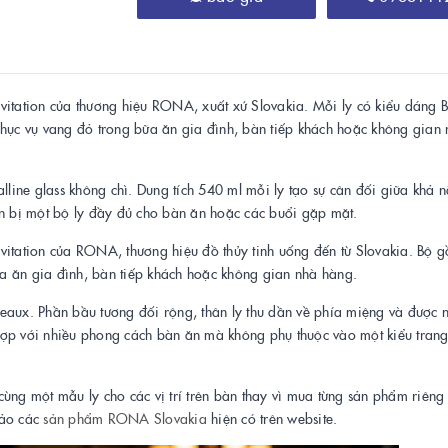
vitation của thương hiệu RONA, xuất xứ Slovakia. Mỗi ly có kiểu dáng 
phục vụ vang đỏ trong bữa ăn gia đình, bàn tiếp khách hoặc không gian
lline glass không chì. Dung tích 540 ml mỗi ly tạo sự cân đối giữa khả 
ẩn bị một bộ ly đầy đủ cho bàn ăn hoặc các buổi gặp mặt.
vitation của RONA, thương hiệu đồ thủy tinh uống đến từ Slovakia. Bộ g
a ăn gia đình, bàn tiếp khách hoặc không gian nhà hàng.
eaux. Phần bầu tương đối rộng, thân ly thu dần về phía miệng và được 
t hợp với nhiều phong cách bàn ăn mà không phụ thuộc vào một kiểu trang 
ùng một mẫu ly cho các vị trí trên bàn thay vì mua từng sản phẩm riêng 
hảo các
sản phẩm RONA Slovakia
hiện có trên website.