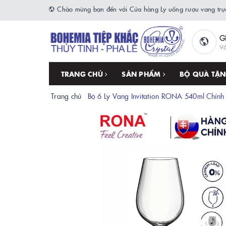
Chào mừng bạn đến với Cửa hàng Ly uống rượu vang trực
G
Vớ
TRANG CHỦ
SẢN PHẨM
BỘ QUÀ TẶ
Trang chủ
Bộ 6 Ly Vang Invitation RONA 540ml Chính