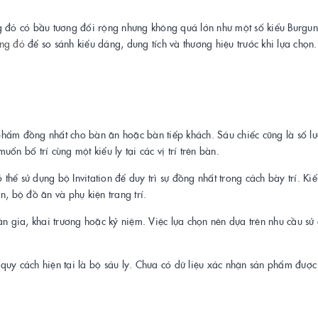
ng đỏ có bầu tương đối rộng nhưng không quá lớn như một số kiểu Burgu
ang đỏ
để so sánh kiểu dáng, dung tích và thương hiệu trước khi lựa chọn.
phẩm đồng nhất cho bàn ăn hoặc bàn tiếp khách. Sáu chiếc cũng là số l
ốn bố trí cùng một kiểu ly tại các vị trí trên bàn.
hể sử dụng bộ Invitation để duy trì sự đồng nhất trong cách bày trí. Ki
, bộ đồ ăn và phụ kiện trang trí.
ân gia, khai trương hoặc kỷ niệm. Việc lựa chọn nên dựa trên nhu cầu sử
ý quy cách hiện tại là bộ sáu ly. Chưa có dữ liệu xác nhận sản phẩm được